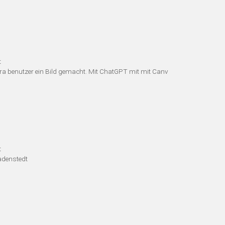
t
fra benutzer ein Bild gemacht. Mit ChatGPT mit mit Canv
t
adenstedt