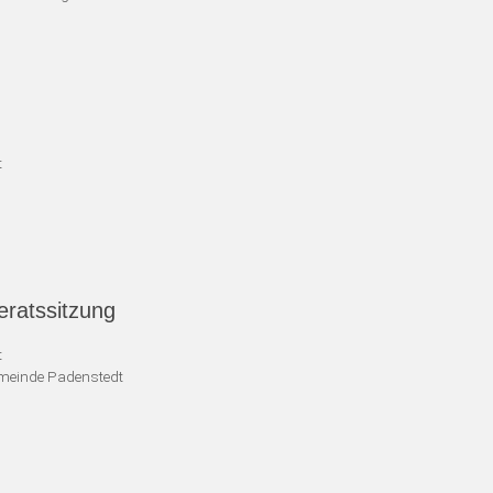
t
ratssitzung
t
emeinde Padenstedt