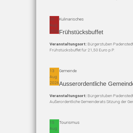
09
Kulinarisches
Aug
2026
Frühstücksbuffet
Veranstaltungsort:
Bürgerstuben Padensted
Frühstücksbuffet für 21,50 Euro p.P.
13
Gemeinde
Aug
2026
Ausserordentliche Gemeinde
Veranstaltungsort:
Bürgerstuben Padensted
Außerordentliche Gemeinderats Sitzung der G
15
Tourismus
Aug