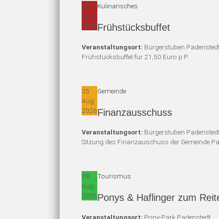
23
Kulinarisches
Aug
2026
Frühstücksbuffet
Veranstaltungsort:
Bürgerstuben Padensted
Frühstücksbuffet für 21,50 Euro p.P.
25
Gemeinde
Aug
2026
Finanzausschuss
Veranstaltungsort:
Bürgerstuben Padensted
Sitzung des Finanzauschuss der Gemeinde Pa
29
Tourismus
Aug
2026
Ponys & Haflinger zum Reit
Veranstaltungsort:
Pony-Park Padenstedt