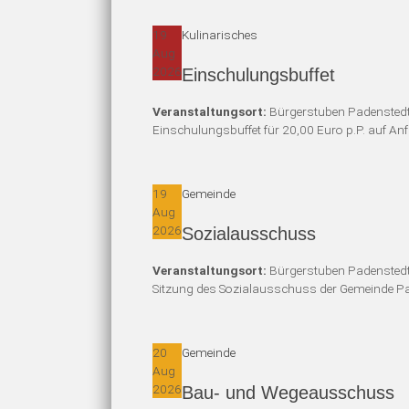
19
Kulinarisches
Aug
2026
Einschulungsbuffet
Veranstaltungsort:
Bürgerstuben Padensted
Einschulungsbuffet für 20,00 Euro p.P. auf An
19
Gemeinde
Aug
2026
Sozialausschuss
Veranstaltungsort:
Bürgerstuben Padensted
Sitzung des Sozialausschuss der Gemeinde P
20
Gemeinde
Aug
2026
Bau- und Wegeausschuss