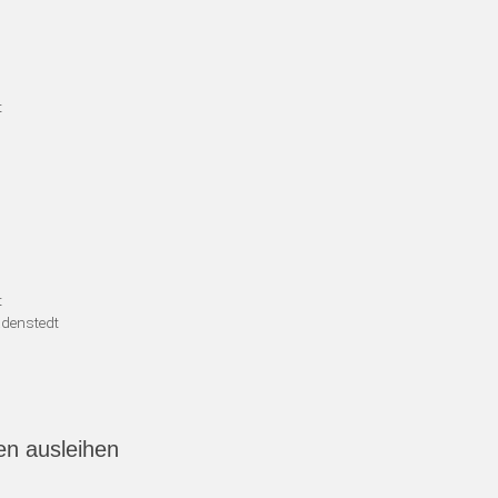
t
t
denstedt
en ausleihen